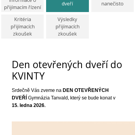
informace o
dveří
nanečisto
přijímacím řízení
Kritéria
Výsledky
přijímacích
přijímacích
zkoušek
zkoušek
Den otevřených dveří do
KVINTY
Srdečně Vás zveme na
DEN OTEVŘENÝCH
DVEŘÍ
Gymnázia Tanvald, který se bude konat v
15.
ledna 2026.