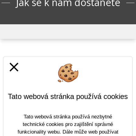
Jak se k nám dostanete
close
Tato webová stránka používá cookies
Tato webová stránka používá nezbytné
technické cookies pro zajištění správné
funkcionality webu. Dále může web používat