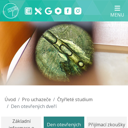
MENU
Úvod
Pro uchazeče
Čtyřleté studium
Den otevřených dveří
Základní
Den otevřených
Přijímací zkoušky