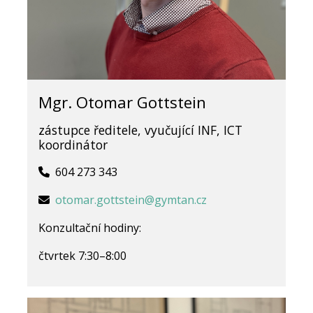
Mgr. Otomar Gottstein
zástupce ředitele, vyučující INF, ICT
koordinátor
604 273 343
otomar.gottstein@gymtan.cz
Konzultační hodiny:
čtvrtek 7:30–8:00