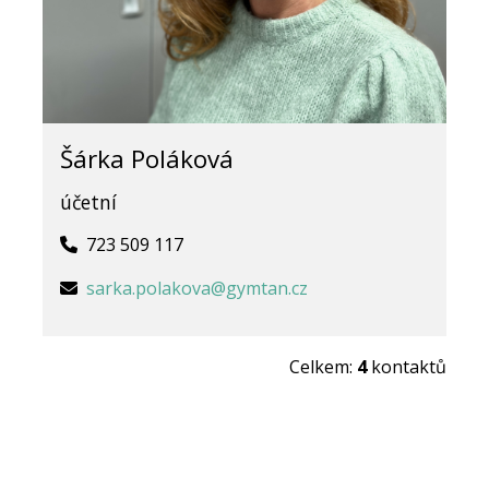
Šárka Poláková
účetní
723 509 117
sarka.polakova@gymtan.cz
Celkem:
4
kontaktů