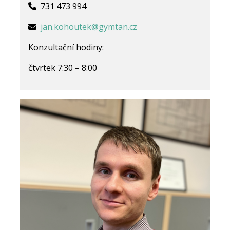
731 473 994
jan.kohoutek@gymtan.cz
Konzultační hodiny:
čtvrtek 7:30 – 8:00