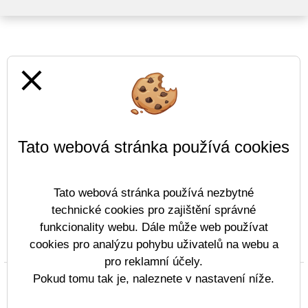
close
Tato webová stránka používá cookies
Tato webová stránka používá nezbytné
technické cookies pro zajištění správné
funkcionality webu. Dále může web používat
cookies pro analýzu pohybu uživatelů na webu a
Prohlášení o přístupnosti
Mapa webu
Cookies
pro reklamní účely.
Copyright © 2022 - 2023 Gymnázium Tanvald &
Pokud tomu tak je, naleznete v nastavení níže.
Vitalex Group
- Tvorba školních webů