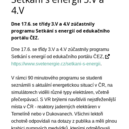
4.V
Dne 17.6. se třídy 3.V a 4.V zúčastnily
programu Setkání s energií od edukačního
portálu ČEZ.
Dne 17.6. se třídy 3.V a 4.V zúčastnily programu
Setkání s energií od edukačního portálu ČEZ,
https://www.svetenergie.
cz/setkani-s-energii
.
V rámci 90 minutového programu se studenti
seznámili s aktuální energetickou situací v ČR, na
simulátorech viděli různé typy elektráren, včetně
přečerpávací. S VR brýlemi navštívili nejstřeženější
místa v ČR - reaktory jaderných elektráren v
Temelíně nebo v Dukovanech. Všichni lektoři
ochotně odpovídali na dotazy z publika a měli plnou
krabici gumových medvídků, kterými odměňovali