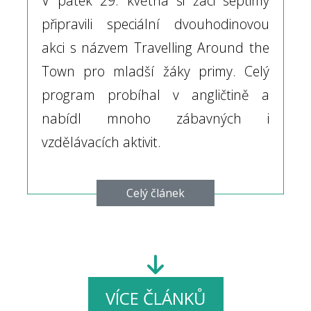
V pátek 29. května si žáci septimy
připravili speciální dvouhodinovou
akci s názvem Travelling Around the
Town pro mladší žáky primy. Celý
program probíhal v angličtině a
nabídl mnoho zábavných i
vzdělávacích aktivit.
Celý článek
VÍCE ČLÁNKŮ